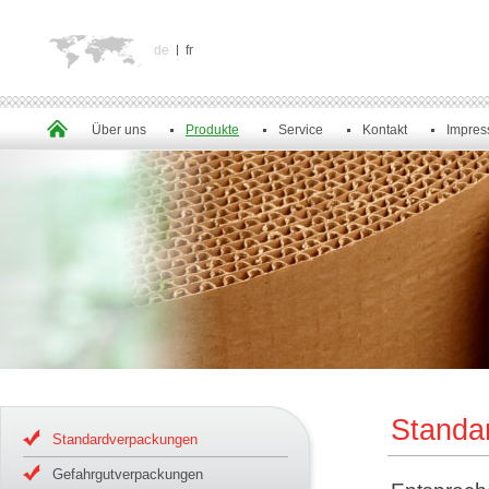
de
fr
Über uns
Produkte
Service
Kontakt
Impre
Standa
Standardverpackungen
Gefahrgutverpackungen