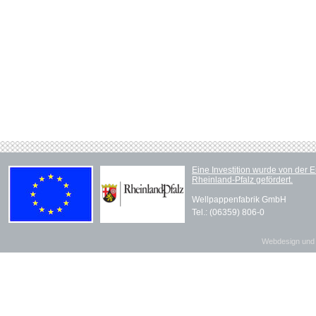
Eine Investition wurde von der
Rheinland-Pfalz gefördert.
Wellpappenfabrik GmbH
Tel.: (06359) 806-0
Webdesign und