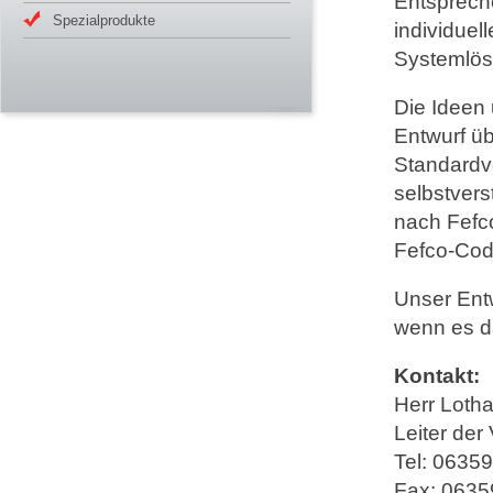
Entsprech
Spezialprodukte
individue
Systemlös
Die Ideen
Entwurf üb
Standardv
selbstvers
nach Fefc
Fefco-Cod
Unser Ent
wenn es da
Kontakt:
Herr Lotha
Leiter de
Tel: 0635
Fax: 0635